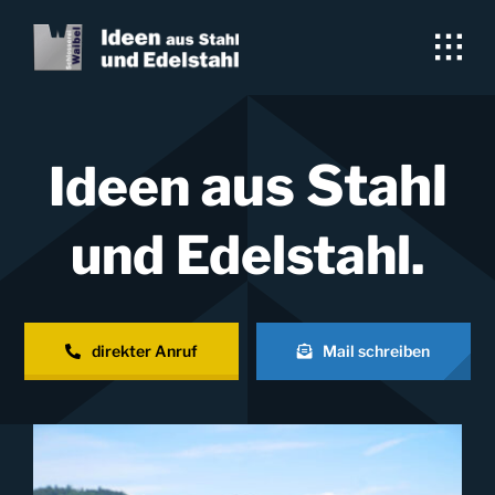
Skip
to
content
aus Stahl
Ideen
und Edelstahl.
direkter Anruf
Mail schreiben