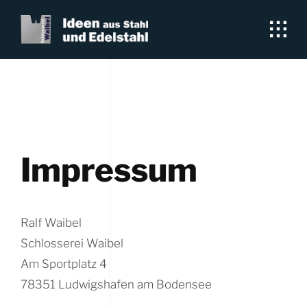
Skip
to
content
Impressum
Ralf Waibel
Schlosserei Waibel
Am Sportplatz 4
78351 Ludwigshafen am Bodensee