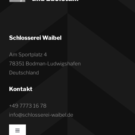
Schlosserei Waibel
Am Sportplatz 4
78351 Bodman-Ludwigshafen
Deutschland
Kontakt
+49 7773 16 78
info@schlosserei-waibel.de
Toggle