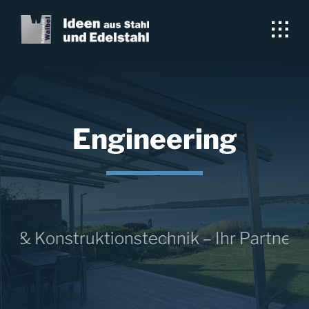
Skip
to
content
Engineering
u & Konstruktionstechnik – Ihr Partner f