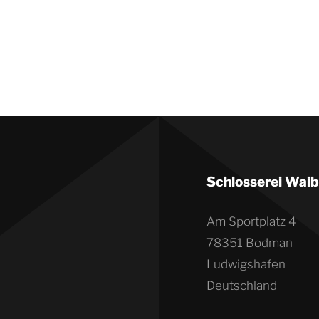
Schlosserei Waib
Am Sportplatz 4
78351 Bodman-
Ludwigshafen
Deutschland