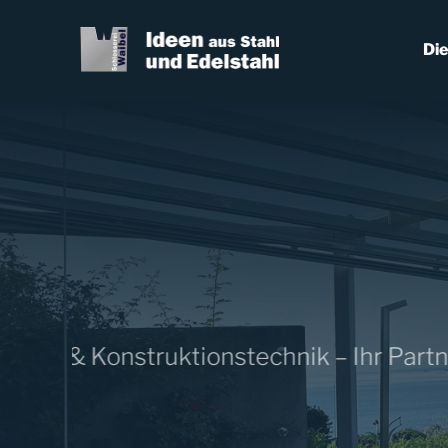
Skip
to
Die
content
lbau & Konstruktionstechnik – Ihr Partner